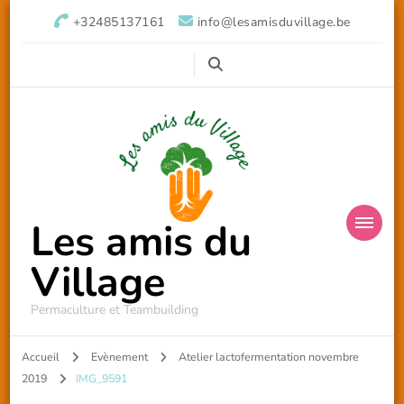
+32485137161
info@lesamisduvillage.be
Les amis du
Village
Permaculture et Teambuilding
Accueil
Evènement
Atelier lactofermentation novembre
2019
IMG_9591