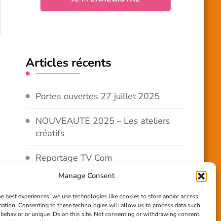
Articles récents
Portes ouvertes 27 juillet 2025
NOUVEAUTE 2025 – Les ateliers
créatifs
Reportage TV Com
Manage Consent
Construction en terre-paille
he best experiences, we use technologies like cookies to store and/or access
mation. Consenting to these technologies will allow us to process data such
Chantier Participatif Terre Paille
behavior or unique IDs on this site. Not consenting or withdrawing consent,
6/7/24