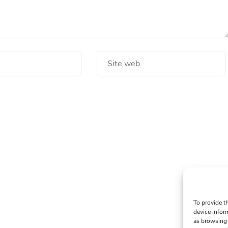
To provide t
device infor
as browsing 