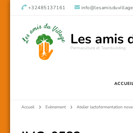
+32485137161
info@lesamisduvillage
Les amis 
Permaculture et Teambuilding
ACCUEI
Accueil
Evènement
Atelier lactofermentation no