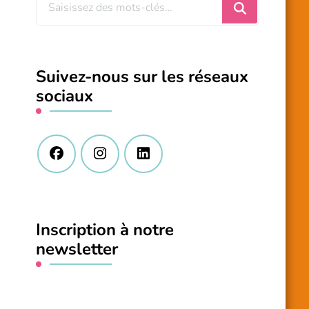
Vous
recherchiez
quelque
chose
Suivez-nous sur les réseaux
?
sociaux
Inscription à notre
newsletter