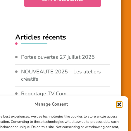
Articles récents
Portes ouvertes 27 juillet 2025
NOUVEAUTE 2025 – Les ateliers
créatifs
Reportage TV Com
Manage Consent
Construction en terre-paille
he best experiences, we use technologies like cookies to store and/or access
mation. Consenting to these technologies will allow us to process data such
Chantier Participatif Terre Paille
behavior or unique IDs on this site. Not consenting or withdrawing consent,
6/7/24