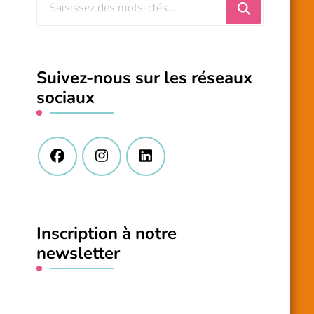
Vous
recherchiez
quelque
chose
Suivez-nous sur les réseaux
?
sociaux
Inscription à notre
newsletter