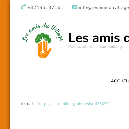
+32485137161
info@lesamisduvillage
Les amis 
Permaculture et Teambuilding
ACCUEI
Accueil
pexels-karolina-grabowska-4750391