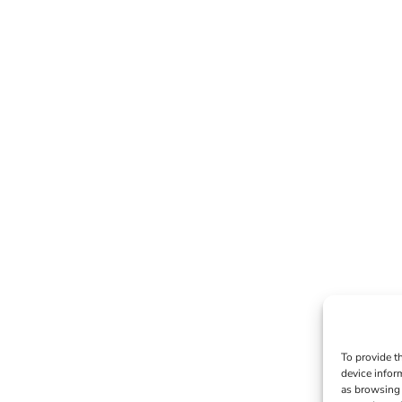
To provide t
device infor
as browsing 