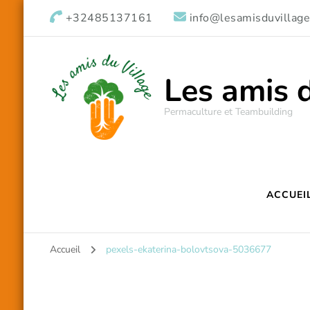
+32485137161
info@lesamisduvillage
Les amis 
Permaculture et Teambuilding
ACCUEI
Accueil
pexels-ekaterina-bolovtsova-5036677