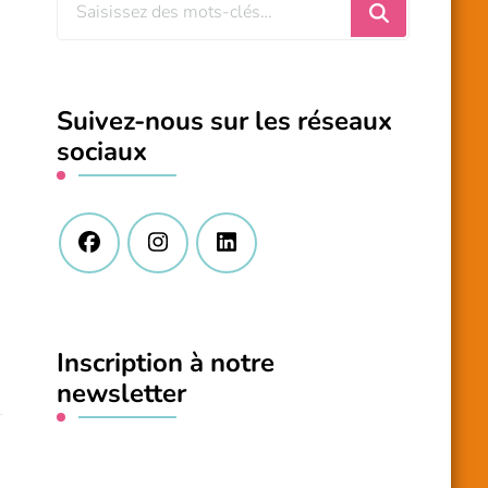
Vous
recherchiez
quelque
chose
Suivez-nous sur les réseaux
?
sociaux
Inscription à notre
newsletter