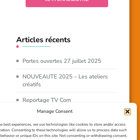
Articles récents
Portes ouvertes 27 juillet 2025
NOUVEAUTE 2025 – Les ateliers
créatifs
Reportage TV Com
Manage Consent
Construction en terre-paille
he best experiences, we use technologies like cookies to store and/or access
mation. Consenting to these technologies will allow us to process data such
Chantier Participatif Terre Paille
behavior or unique IDs on this site. Not consenting or withdrawing consent,
6/7/24