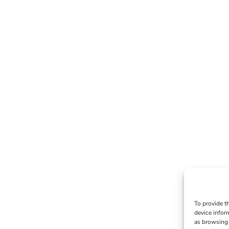
To provide t
device infor
as browsing 