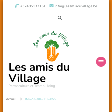
+32485137161
info@lesamisduvillage.be
Les amis du
Village
Permaculture et Teambuilding
Accueil
IMG20230421162855