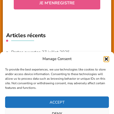
Articles récents
Portes ouvertes 27 juillet 2025
Manage Consent
NOUVEAUTE 2025 – Les ateliers créatifs
To provide the best experiences, we use technologies like cookies to store
and/or access device information. Consenting to these technologies will
Reportage TV Com
allow us to process data such as browsing behavior or unique IDs on this
site. Not consenting or withdrawing consent, may adversely affect certain
Construction en terre-paille
features and functions.
Chantier Participatif Terre Paille 6/7/24
ACCEPT
DENY