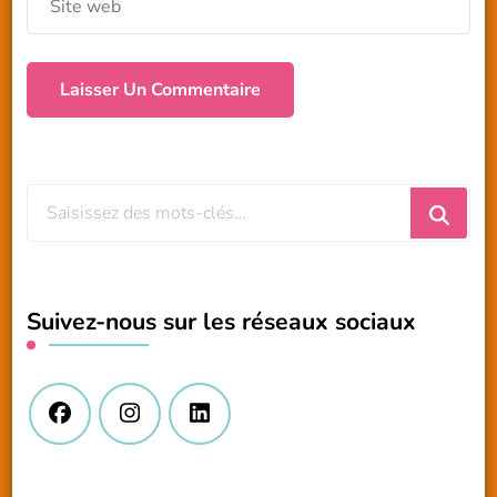
Vous
recherchiez
quelque
chose
Suivez-nous sur les réseaux sociaux
?