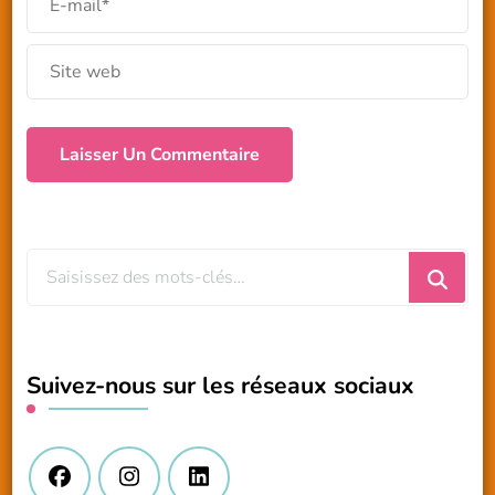
Vous
recherchiez
quelque
chose
Suivez-nous sur les réseaux sociaux
?