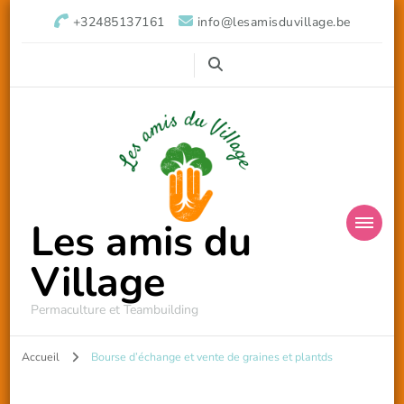
+32485137161
info@lesamisduvillage.be
Les amis du
Village
Permaculture et Teambuilding
Accueil
Bourse d’échange et vente de graines et plantds