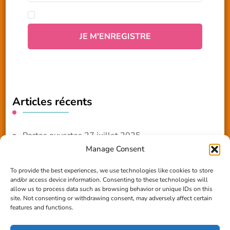
Articles récents
Portes ouvertes 27 juillet 2025
Manage Consent
NOUVEAUTE 2025 – Les ateliers créatifs
To provide the best experiences, we use technologies like cookies to store
and/or access device information. Consenting to these technologies will
Reportage TV Com
allow us to process data such as browsing behavior or unique IDs on this
site. Not consenting or withdrawing consent, may adversely affect certain
Construction en terre-paille
features and functions.