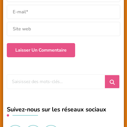
Vous
recherchiez
quelque
chose
Suivez-nous sur les réseaux sociaux
?