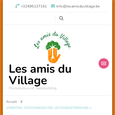
+32485137161
info@lesamisduvillage.be
Les amis du
Village
Permaculture et Teambuilding
Accueil
209907593_1570318483301768_1872316029706581408_n