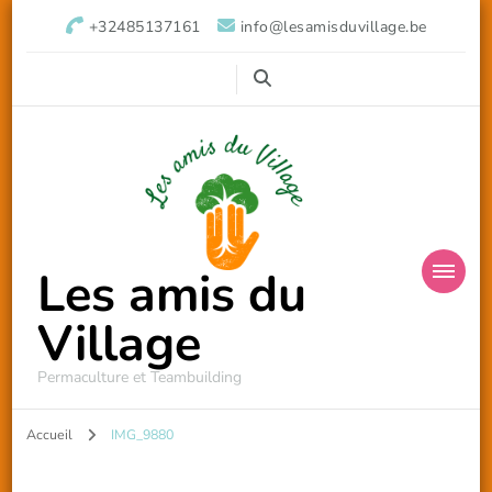
+32485137161
info@lesamisduvillage.be
Les amis du
Village
Permaculture et Teambuilding
Accueil
IMG_9880