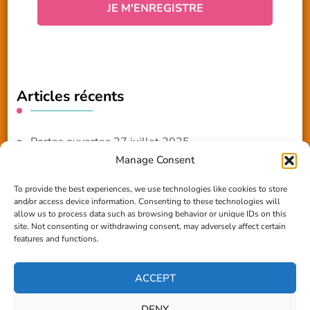
Articles récents
Portes ouvertes 27 juillet 2025
Manage Consent
NOUVEAUTE 2025 – Les ateliers créatifs
To provide the best experiences, we use technologies like cookies to store
and/or access device information. Consenting to these technologies will
Reportage TV Com
allow us to process data such as browsing behavior or unique IDs on this
site. Not consenting or withdrawing consent, may adversely affect certain
Construction en terre-paille
features and functions.
Chantier Participatif Terre Paille 6/7/24
ACCEPT
DENY