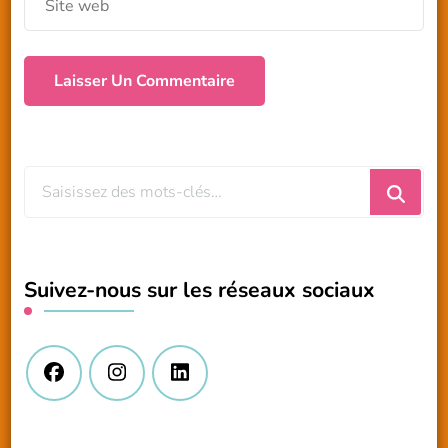
Vous
recherchiez
quelque
chose
Suivez-nous sur les réseaux sociaux
?