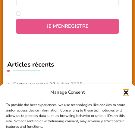
Articles récents
Portes ouvertes 27 juillet 2025
Manage Consent
NOUVEAUTE 2025 – Les ateliers créatifs
To provide the best experiences, we use technologies like cookies to store
and/or access device information. Consenting to these technologies will
Reportage TV Com
allow us to process data such as browsing behavior or unique IDs on this
site. Not consenting or withdrawing consent, may adversely affect certain
Construction en terre-paille
features and functions.