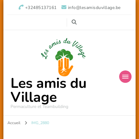
+32485137161
info@lesamisduvillage.be
Les amis du
Village
Permaculture et Teambuilding
Accueil
IMG_2880