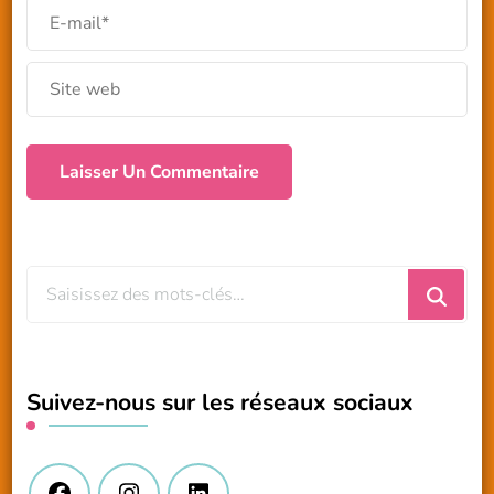
Vous
recherchiez
quelque
chose
Suivez-nous sur les réseaux sociaux
?