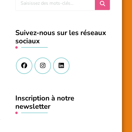
Vous
recherchiez
quelque
chose
Suivez-nous sur les réseaux
?
sociaux
Inscription à notre
newsletter