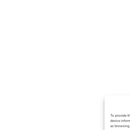
To provide t
device infor
as browsing 