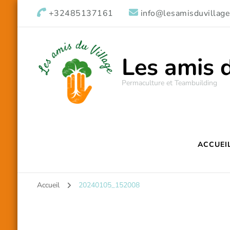
+32485137161
info@lesamisduvillage
Les amis 
Permaculture et Teambuilding
ACCUEI
Accueil
20240105_152008