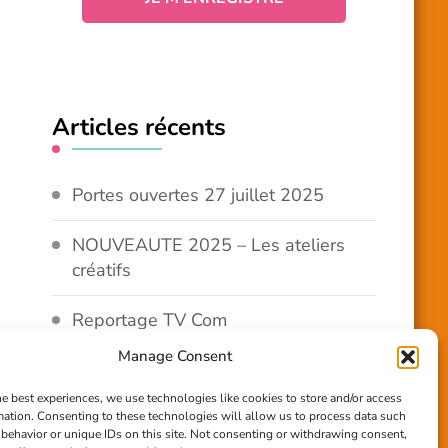
Articles récents
Portes ouvertes 27 juillet 2025
NOUVEAUTE 2025 – Les ateliers
créatifs
Reportage TV Com
Manage Consent
Construction en terre-paille
he best experiences, we use technologies like cookies to store and/or access
mation. Consenting to these technologies will allow us to process data such
Chantier Participatif Terre Paille
behavior or unique IDs on this site. Not consenting or withdrawing consent,
6/7/24