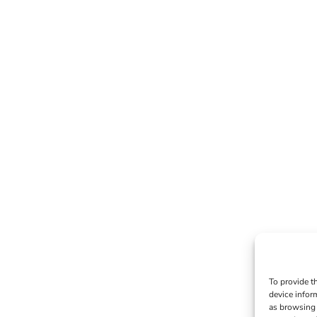
To provide t
device infor
as browsing 