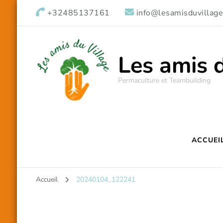
+32485137161
info@lesamisduvillage
Les amis 
Permaculture et Teambuilding
ACCUEI
Accueil
20240104_122241