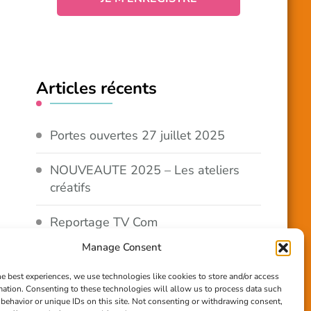
Articles récents
Portes ouvertes 27 juillet 2025
NOUVEAUTE 2025 – Les ateliers
créatifs
Reportage TV Com
Manage Consent
Construction en terre-paille
he best experiences, we use technologies like cookies to store and/or access
mation. Consenting to these technologies will allow us to process data such
Chantier Participatif Terre Paille
behavior or unique IDs on this site. Not consenting or withdrawing consent,
6/7/24