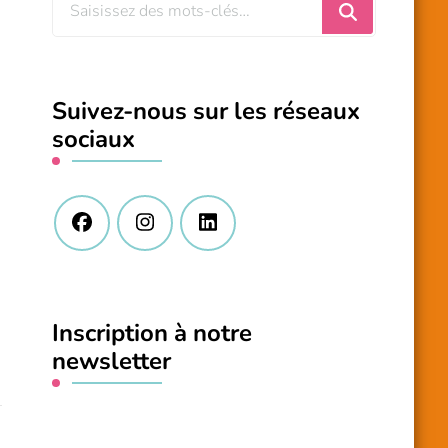
Vous
recherchiez
quelque
chose
Suivez-nous sur les réseaux
?
sociaux
Inscription à notre
newsletter