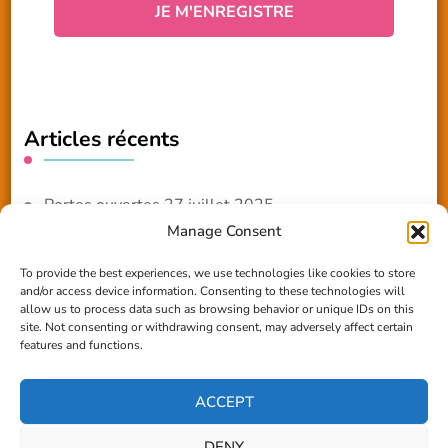
Articles récents
Portes ouvertes 27 juillet 2025
Manage Consent
NOUVEAUTE 2025 – Les ateliers créatifs
To provide the best experiences, we use technologies like cookies to store
and/or access device information. Consenting to these technologies will
Reportage TV Com
allow us to process data such as browsing behavior or unique IDs on this
site. Not consenting or withdrawing consent, may adversely affect certain
Construction en terre-paille
features and functions.
Chantier Participatif Terre Paille 6/7/24
ACCEPT
DENY