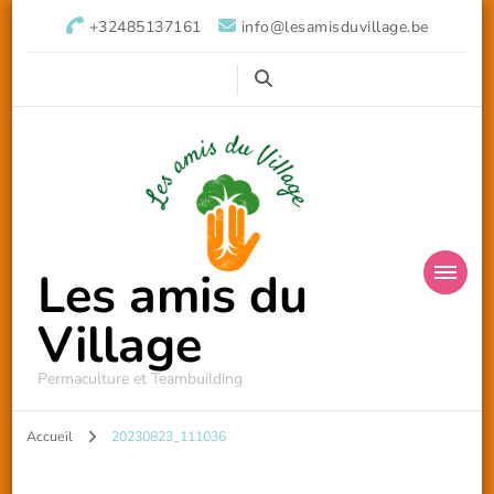
+32485137161
info@lesamisduvillage.be
Les amis du
Village
Permaculture et Teambuilding
Accueil
20230823_111036