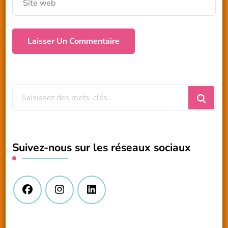
Vous
recherchiez
quelque
chose
Suivez-nous sur les réseaux sociaux
?