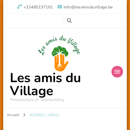
+32485137161
info@lesamisduvillage.be
Les amis du
Village
Permaculture et Teambuilding
Accueil
20230811_145511