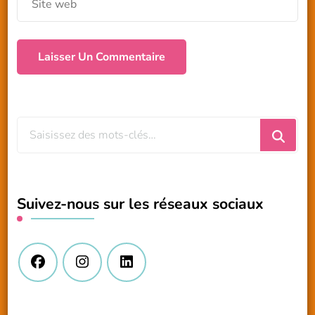
Vous
recherchiez
quelque
chose
Suivez-nous sur les réseaux sociaux
?