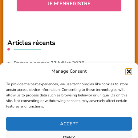
Articles récents
Portes ouvertes 27 juillet 2025
Manage Consent
NOUVEAUTE 2025 – Les ateliers créatifs
To provide the best experiences, we use technologies like cookies to store
and/or access device information. Consenting to these technologies will
Reportage TV Com
allow us to process data such as browsing behavior or unique IDs on this
site. Not consenting or withdrawing consent, may adversely affect certain
Construction en terre-paille
features and functions.
Chantier Participatif Terre Paille 6/7/24
ACCEPT
DENY