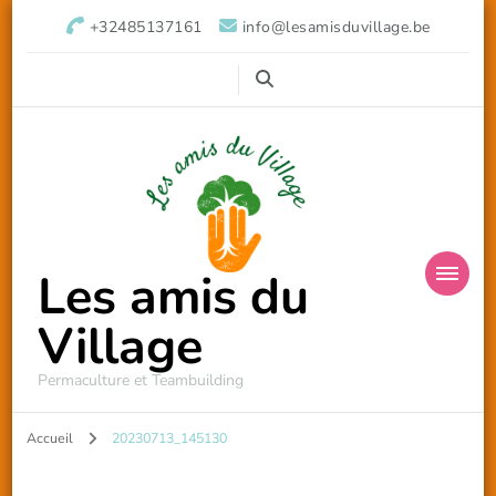
+32485137161
info@lesamisduvillage.be
Les amis du
Village
Permaculture et Teambuilding
Accueil
20230713_145130