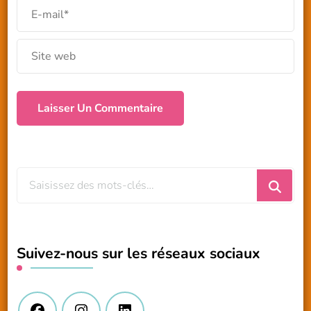
Vous
recherchiez
quelque
chose
Suivez-nous sur les réseaux sociaux
?