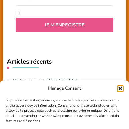
Articles récents
Portes ouvertes 27 juillet 2025
Manage Consent
NOUVEAUTE 2025 – Les ateliers créatifs
To provide the best experiences, we use technologies like cookies to store
and/or access device information. Consenting to these technologies will
Reportage TV Com
allow us to process data such as browsing behavior or unique IDs on this
site. Not consenting or withdrawing consent, may adversely affect certain
Construction en terre-paille
features and functions.