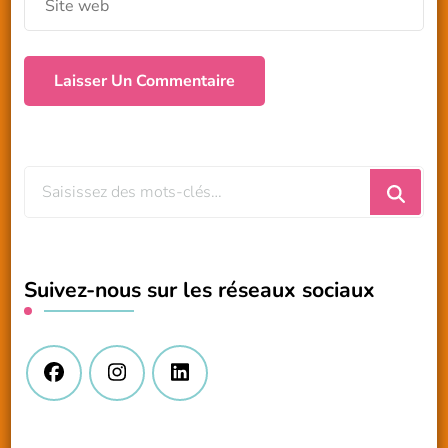
Vous
recherchiez
quelque
chose
Suivez-nous sur les réseaux sociaux
?