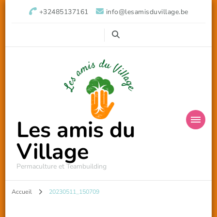
+32485137161
info@lesamisduvillage.be
Les amis du
Village
Permaculture et Teambuilding
Accueil
20230511_150709