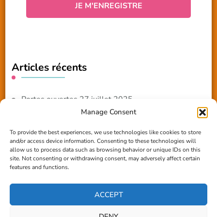
Articles récents
Portes ouvertes 27 juillet 2025
Manage Consent
NOUVEAUTE 2025 – Les ateliers créatifs
To provide the best experiences, we use technologies like cookies to store
and/or access device information. Consenting to these technologies will
Reportage TV Com
allow us to process data such as browsing behavior or unique IDs on this
site. Not consenting or withdrawing consent, may adversely affect certain
Construction en terre-paille
features and functions.
Chantier Participatif Terre Paille 6/7/24
ACCEPT
DENY