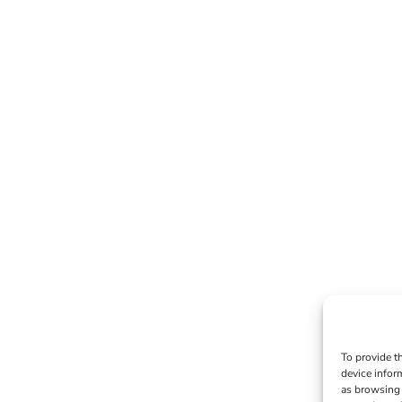
To provide t
device infor
as browsing 