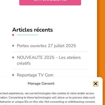
Articles récents
Portes ouvertes 27 juillet 2025
NOUVEAUTE 2025 – Les ateliers
créatifs
Reportage TV Com
Manage Consent
Construction en terre-paille
he best experiences, we use technologies like cookies to store and/or access
mation. Consenting to these technologies will allow us to process data such
Chantier Participatif Terre Paille
behavior or unique IDs on this site. Not consenting or withdrawing consent,
6/7/24