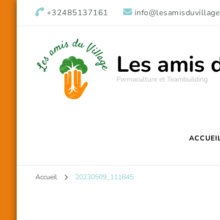
+32485137161
info@lesamisduvillage
Les amis 
Permaculture et Teambuilding
ACCUEI
Accueil
20230509_111845