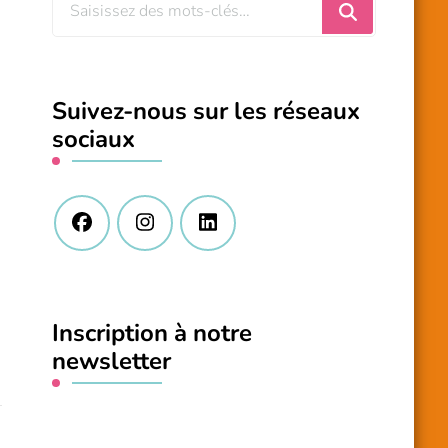
Vous
recherchiez
quelque
chose
Suivez-nous sur les réseaux
?
sociaux
Inscription à notre
newsletter