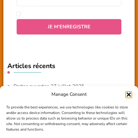
Articles récents
Portes ouvertes 27 juillet 2025
Manage Consent
NOUVEAUTE 2025 – Les ateliers créatifs
To provide the best experiences, we use technologies like cookies to store
and/or access device information. Consenting to these technologies will
Reportage TV Com
allow us to process data such as browsing behavior or unique IDs on this
site. Not consenting or withdrawing consent, may adversely affect certain
Construction en terre-paille
features and functions.