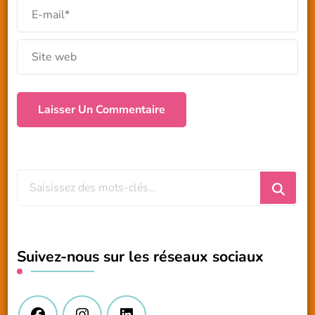
Vous
recherchiez
quelque
chose
Suivez-nous sur les réseaux sociaux
?