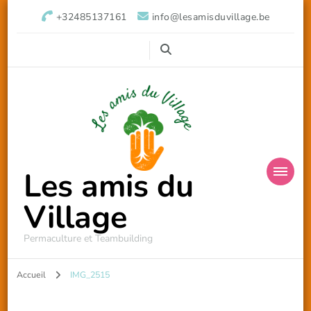
+32485137161
info@lesamisduvillage.be
Les amis du
Village
Permaculture et Teambuilding
Accueil
IMG_2515