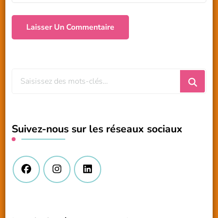
Vous
recherchiez
quelque
chose
Suivez-nous sur les réseaux sociaux
?