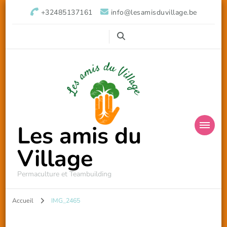
+32485137161
info@lesamisduvillage.be
Les amis du
Village
Permaculture et Teambuilding
Accueil
IMG_2465