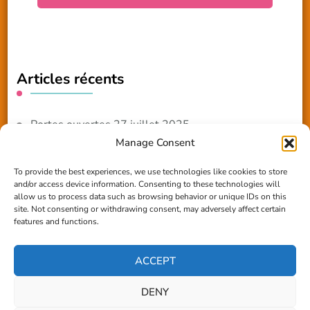
Articles récents
Portes ouvertes 27 juillet 2025
Manage Consent
NOUVEAUTE 2025 – Les ateliers créatifs
To provide the best experiences, we use technologies like cookies to store
and/or access device information. Consenting to these technologies will
Reportage TV Com
allow us to process data such as browsing behavior or unique IDs on this
site. Not consenting or withdrawing consent, may adversely affect certain
Construction en terre-paille
features and functions.
Chantier Participatif Terre Paille 6/7/24
ACCEPT
DENY