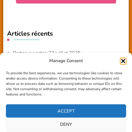
Articles récents
Portes ouvertes 27 juillet 2025
Manage Consent
NOUVEAUTE 2025 – Les ateliers créatifs
To provide the best experiences, we use technologies like cookies to store
and/or access device information. Consenting to these technologies will
Reportage TV Com
allow us to process data such as browsing behavior or unique IDs on this
site. Not consenting or withdrawing consent, may adversely affect certain
Construction en terre-paille
features and functions.
Chantier Participatif Terre Paille 6/7/24
ACCEPT
DENY