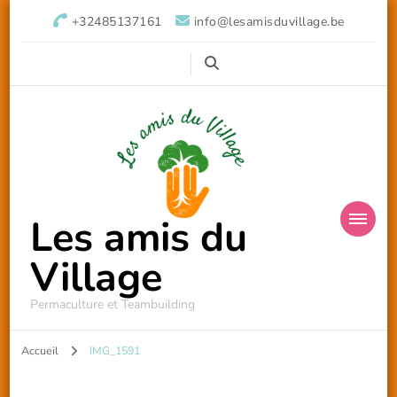
+32485137161
info@lesamisduvillage.be
Les amis du
Village
Permaculture et Teambuilding
Accueil
IMG_1591