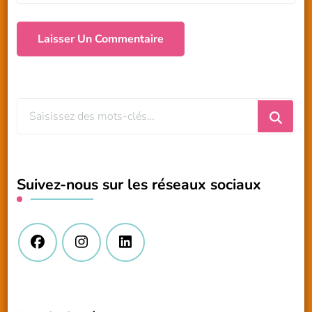
Vous
recherchiez
quelque
chose
Suivez-nous sur les réseaux sociaux
?