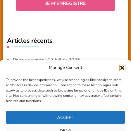
Articles récents
Portes ouvertes 27 juillet 2025
Manage Consent
NOUVEAUTE 2025 – Les ateliers créatifs
To provide the best experiences, we use technologies like cookies to store
and/or access device information. Consenting to these technologies will
Reportage TV Com
allow us to process data such as browsing behavior or unique IDs on this
site. Not consenting or withdrawing consent, may adversely affect certain
Construction en terre-paille
features and functions.
Chantier Participatif Terre Paille 6/7/24
ACCEPT
DENY