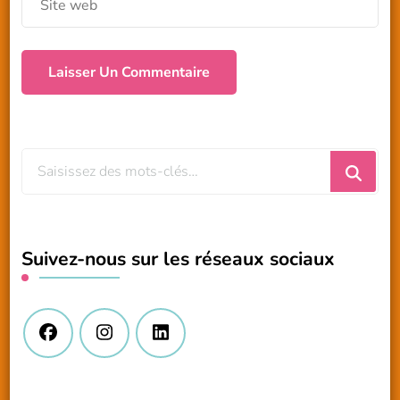
Vous
recherchiez
quelque
chose
Suivez-nous sur les réseaux sociaux
?