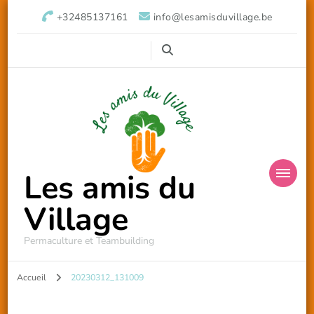
+32485137161
info@lesamisduvillage.be
Les amis du
Village
Permaculture et Teambuilding
Accueil
20230312_131009