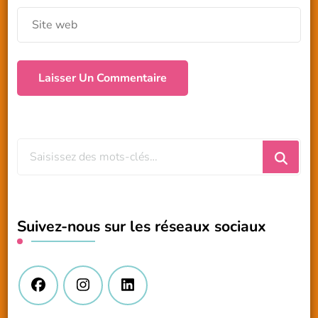
Vous
recherchiez
quelque
chose
Suivez-nous sur les réseaux sociaux
?