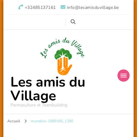
+32485137161
info@lesamisduvillage.be
Les amis du
Village
Permaculture et Teambuilding
Accueil
mandala-1699166_1280