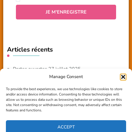
Articles récents
Portes ouvertes 27 juillet 2025
Manage Consent
NOUVEAUTE 2025 – Les ateliers créatifs
To provide the best experiences, we use technologies like cookies to store
and/or access device information. Consenting to these technologies will
Reportage TV Com
allow us to process data such as browsing behavior or unique IDs on this
site. Not consenting or withdrawing consent, may adversely affect certain
Construction en terre-paille
features and functions.
Chantier Participatif Terre Paille 6/7/24
ACCEPT