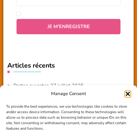
Articles récents
Portes ouvertes 27 juillet 2025
Manage Consent
NOUVEAUTE 2025 – Les ateliers créatifs
To provide the best experiences, we use technologies like cookies to store
and/or access device information. Consenting to these technologies will
Reportage TV Com
allow us to process data such as browsing behavior or unique IDs on this
site. Not consenting or withdrawing consent, may adversely affect certain
Construction en terre-paille
features and functions.