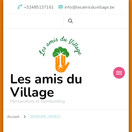
+32485137161
info@lesamisduvillage.be
Les amis du
Village
Permaculture et Teambuilding
Accueil
20250205_181912