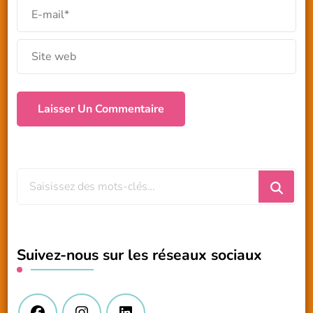
Vous
recherchiez
quelque
chose
Suivez-nous sur les réseaux sociaux
?