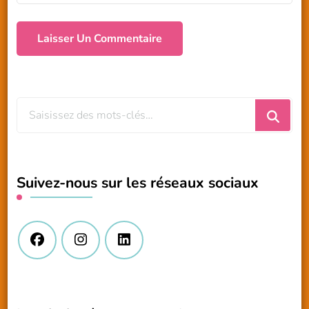
Vous
recherchiez
quelque
chose
Suivez-nous sur les réseaux sociaux
?