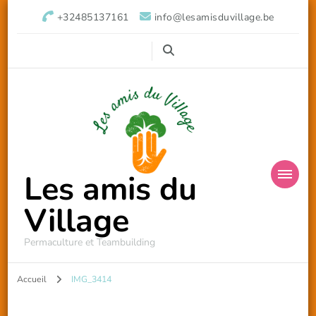
+32485137161
info@lesamisduvillage.be
Les amis du
Village
Permaculture et Teambuilding
Accueil
IMG_3414