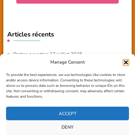
Articles récents
Portes ouvertes 27 juillet 2025
Manage Consent
NOUVEAUTE 2025 – Les ateliers créatifs
To provide the best experiences, we use technologies like cookies to store
and/or access device information. Consenting to these technologies will
Reportage TV Com
allow us to process data such as browsing behavior or unique IDs on this
site. Not consenting or withdrawing consent, may adversely affect certain
Construction en terre-paille
features and functions.
Chantier Participatif Terre Paille 6/7/24
ACCEPT
DENY