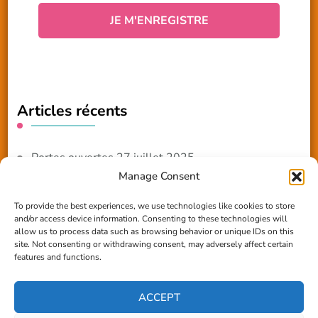
Articles récents
Portes ouvertes 27 juillet 2025
Manage Consent
NOUVEAUTE 2025 – Les ateliers créatifs
To provide the best experiences, we use technologies like cookies to store
and/or access device information. Consenting to these technologies will
Reportage TV Com
allow us to process data such as browsing behavior or unique IDs on this
site. Not consenting or withdrawing consent, may adversely affect certain
Construction en terre-paille
features and functions.
Chantier Participatif Terre Paille 6/7/24
ACCEPT