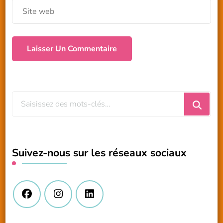
Vous
recherchiez
quelque
chose
Suivez-nous sur les réseaux sociaux
?