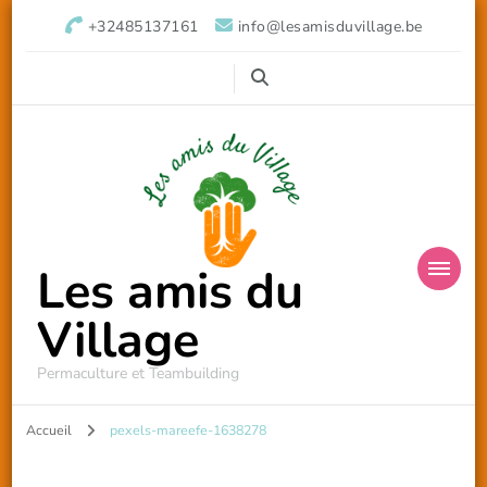
+32485137161
info@lesamisduvillage.be
Les amis du
Village
Permaculture et Teambuilding
Accueil
pexels-mareefe-1638278