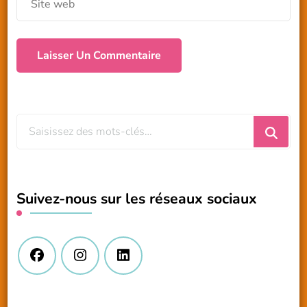
Vous
recherchiez
quelque
chose
Suivez-nous sur les réseaux sociaux
?