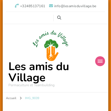
+32485137161
info@lesamisduvillage.be
Les amis du
Village
Permaculture et Teambuilding
Accueil
IMG_9039