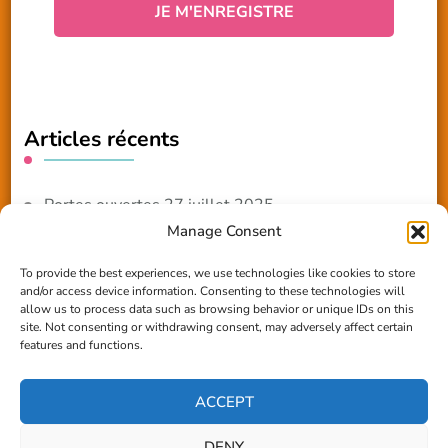
Articles récents
Portes ouvertes 27 juillet 2025
Manage Consent
NOUVEAUTE 2025 – Les ateliers créatifs
To provide the best experiences, we use technologies like cookies to store
and/or access device information. Consenting to these technologies will
Reportage TV Com
allow us to process data such as browsing behavior or unique IDs on this
site. Not consenting or withdrawing consent, may adversely affect certain
Construction en terre-paille
features and functions.
Chantier Participatif Terre Paille 6/7/24
ACCEPT
DENY