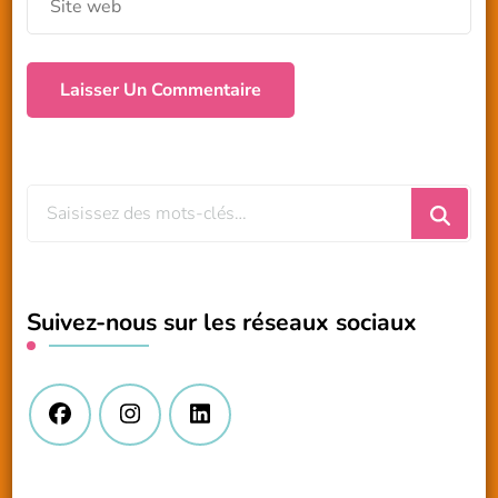
Vous
recherchiez
quelque
chose
Suivez-nous sur les réseaux sociaux
?