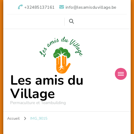
+32485137161
info@lesamisduvillage.be
Les amis du
Village
Permaculture et Teambuilding
Accueil
IMG_9015