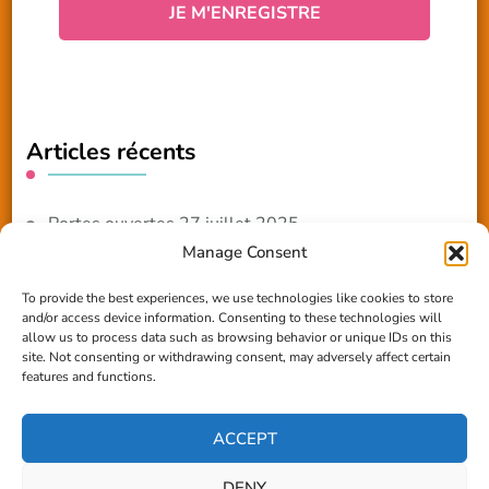
Articles récents
Portes ouvertes 27 juillet 2025
Manage Consent
NOUVEAUTE 2025 – Les ateliers créatifs
To provide the best experiences, we use technologies like cookies to store
and/or access device information. Consenting to these technologies will
Reportage TV Com
allow us to process data such as browsing behavior or unique IDs on this
site. Not consenting or withdrawing consent, may adversely affect certain
Construction en terre-paille
features and functions.
Chantier Participatif Terre Paille 6/7/24
ACCEPT
DENY