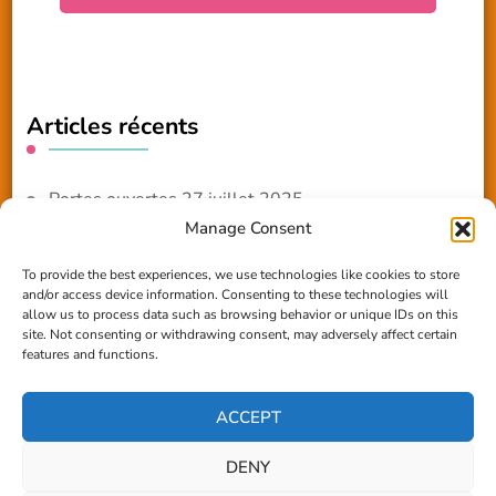
Articles récents
Portes ouvertes 27 juillet 2025
Manage Consent
NOUVEAUTE 2025 – Les ateliers créatifs
To provide the best experiences, we use technologies like cookies to store
and/or access device information. Consenting to these technologies will
Reportage TV Com
allow us to process data such as browsing behavior or unique IDs on this
site. Not consenting or withdrawing consent, may adversely affect certain
Construction en terre-paille
features and functions.
Chantier Participatif Terre Paille 6/7/24
ACCEPT
DENY