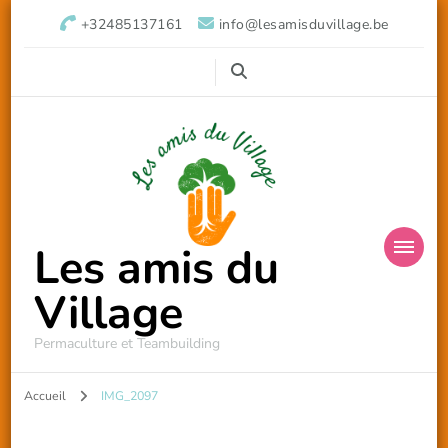
+32485137161
info@lesamisduvillage.be
Les amis du
Village
Permaculture et Teambuilding
Accueil
IMG_2097