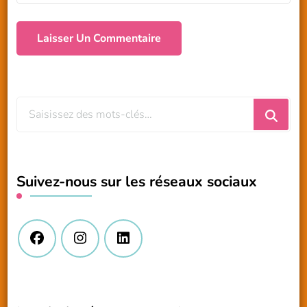
Vous
recherchiez
quelque
chose
Suivez-nous sur les réseaux sociaux
?