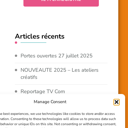
Articles récents
Portes ouvertes 27 juillet 2025
NOUVEAUTE 2025 – Les ateliers
créatifs
Reportage TV Com
Manage Consent
Construction en terre-paille
he best experiences, we use technologies like cookies to store and/or access
mation. Consenting to these technologies will allow us to process data such
Chantier Participatif Terre Paille
behavior or unique IDs on this site. Not consenting or withdrawing consent,
6/7/24