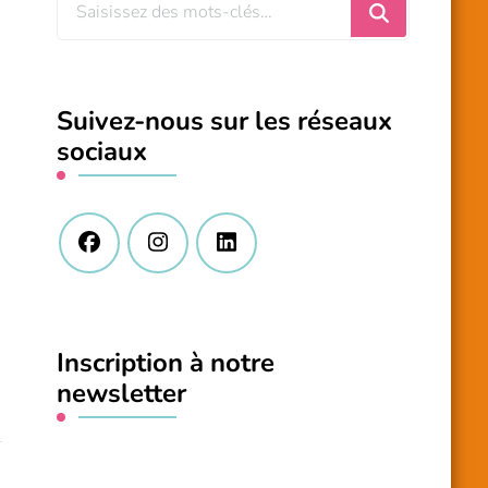
Vous
recherchiez
quelque
chose
Suivez-nous sur les réseaux
?
sociaux
Inscription à notre
newsletter