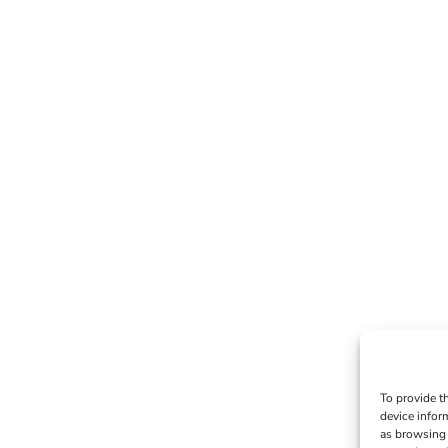
To provide t
device infor
as browsing 