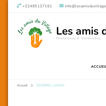
+32485137161
info@lesamisduvillage
Les amis 
Permaculture et Teambuilding
ACCUEI
Accueil
20230922_124423