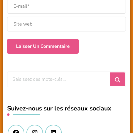
Vous
recherchiez
quelque
chose
Suivez-nous sur les réseaux sociaux
?