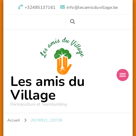
+32485137161
info@lesamisduvillage.be
Les amis du
Village
Permaculture et Teambuilding
Accueil
20230921_220726