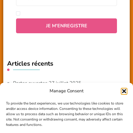
Articles récents
Portes ouvertes 27 juillet 2025
Manage Consent
NOUVEAUTE 2025 – Les ateliers créatifs
To provide the best experiences, we use technologies like cookies to store
and/or access device information. Consenting to these technologies will
Reportage TV Com
allow us to process data such as browsing behavior or unique IDs on this
site. Not consenting or withdrawing consent, may adversely affect certain
Construction en terre-paille
features and functions.