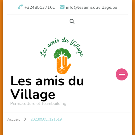
+32485137161
info@lesamisduvillage.be
Les amis du
Village
Permaculture et Teambuilding
Accueil
20230505_121519