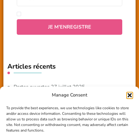
Articles récents
Portes ouvertes 27 juillet 2025
Manage Consent
NOUVEAUTE 2025 – Les ateliers créatifs
To provide the best experiences, we use technologies like cookies to store
and/or access device information. Consenting to these technologies will
Reportage TV Com
allow us to process data such as browsing behavior or unique IDs on this
site. Not consenting or withdrawing consent, may adversely affect certain
Construction en terre-paille
features and functions.