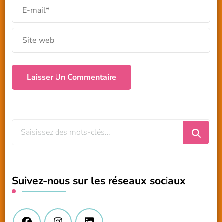
Vous
recherchiez
quelque
chose
Suivez-nous sur les réseaux sociaux
?