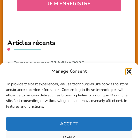
Articles récents
Portes ouvertes 27 juillet 2025
Manage Consent
NOUVEAUTE 2025 – Les ateliers créatifs
To provide the best experiences, we use technologies like cookies to store
and/or access device information. Consenting to these technologies will
Reportage TV Com
allow us to process data such as browsing behavior or unique IDs on this
site. Not consenting or withdrawing consent, may adversely affect certain
Construction en terre-paille
features and functions.
Chantier Participatif Terre Paille 6/7/24
ACCEPT
DENY