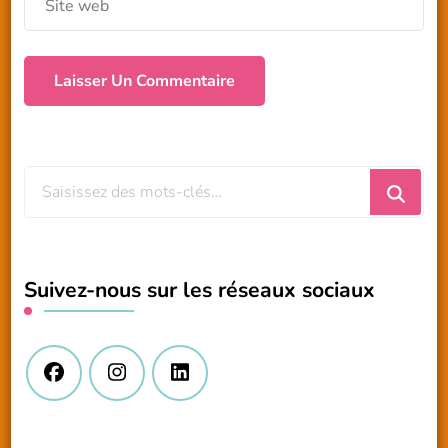
Vous
recherchiez
quelque
chose
Suivez-nous sur les réseaux sociaux
?