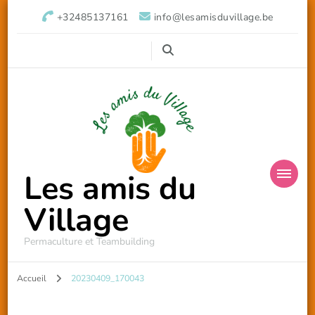
+32485137161
info@lesamisduvillage.be
Les amis du
Village
Permaculture et Teambuilding
Accueil
20230409_170043