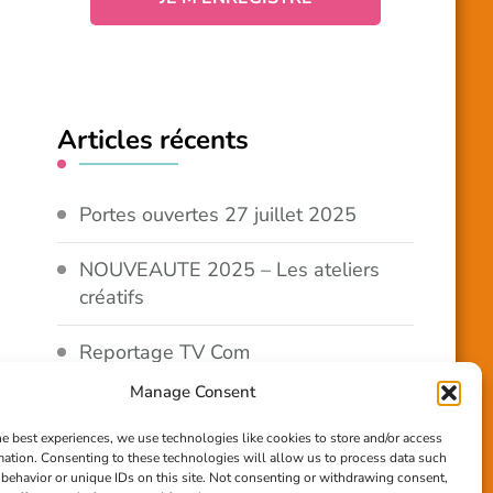
Articles récents
Portes ouvertes 27 juillet 2025
NOUVEAUTE 2025 – Les ateliers
créatifs
Reportage TV Com
Manage Consent
Construction en terre-paille
he best experiences, we use technologies like cookies to store and/or access
mation. Consenting to these technologies will allow us to process data such
Chantier Participatif Terre Paille
behavior or unique IDs on this site. Not consenting or withdrawing consent,
6/7/24