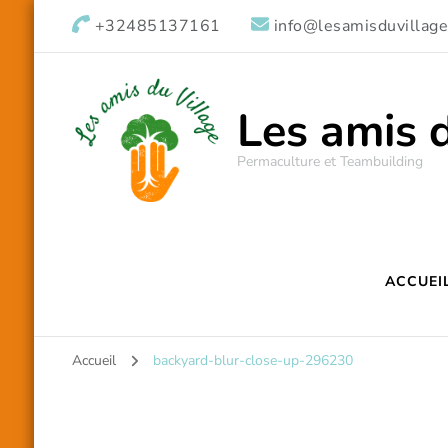
+32485137161
info@lesamisduvillage
Les amis 
Permaculture et Teambuilding
ACCUEI
Accueil
backyard-blur-close-up-296230