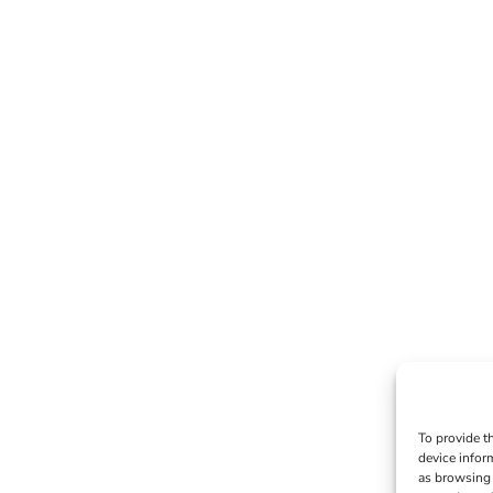
To provide t
device infor
as browsing 