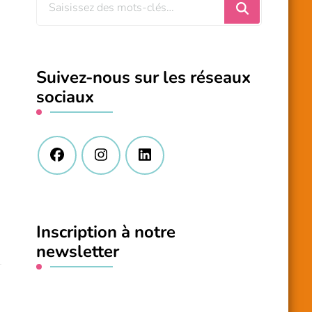
Vous
recherchiez
quelque
chose
Suivez-nous sur les réseaux
?
sociaux
Inscription à notre
newsletter