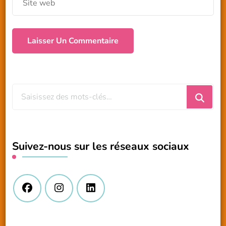
Vous
recherchiez
quelque
chose
Suivez-nous sur les réseaux sociaux
?