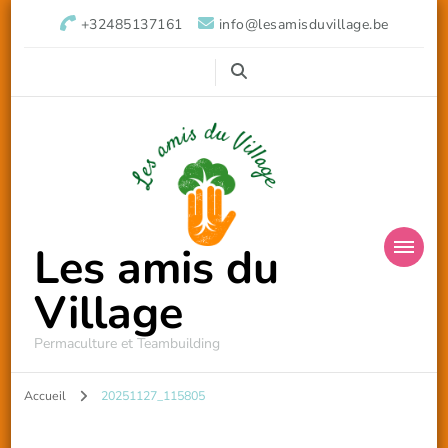
+32485137161
info@lesamisduvillage.be
Les amis du
Village
Permaculture et Teambuilding
Accueil
20251127_115805