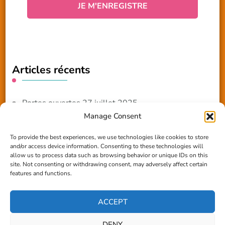
Articles récents
Portes ouvertes 27 juillet 2025
Manage Consent
NOUVEAUTE 2025 – Les ateliers créatifs
To provide the best experiences, we use technologies like cookies to store
and/or access device information. Consenting to these technologies will
Reportage TV Com
allow us to process data such as browsing behavior or unique IDs on this
site. Not consenting or withdrawing consent, may adversely affect certain
Construction en terre-paille
features and functions.
Chantier Participatif Terre Paille 6/7/24
ACCEPT
DENY