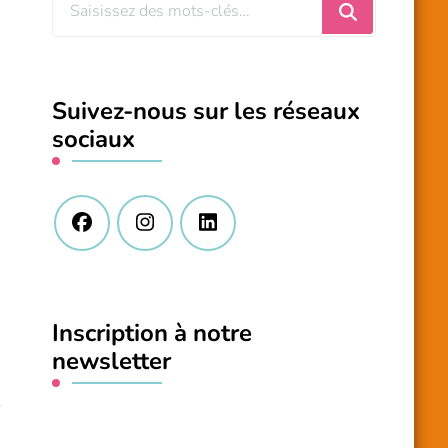
Vous
recherchiez
quelque
chose
Suivez-nous sur les réseaux
?
sociaux
Inscription à notre
newsletter