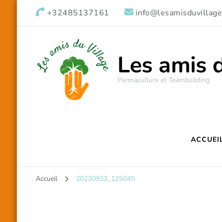
+32485137161
info@lesamisduvillage
Les amis 
Permaculture et Teambuilding
ACCUEI
Accueil
20230923_125045