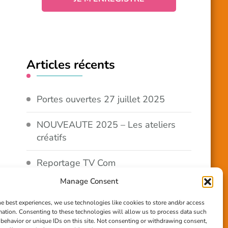
Articles récents
Portes ouvertes 27 juillet 2025
NOUVEAUTE 2025 – Les ateliers
créatifs
Reportage TV Com
Manage Consent
Construction en terre-paille
he best experiences, we use technologies like cookies to store and/or access
mation. Consenting to these technologies will allow us to process data such
Chantier Participatif Terre Paille
behavior or unique IDs on this site. Not consenting or withdrawing consent,
6/7/24