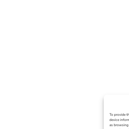
To provide t
device infor
as browsing 