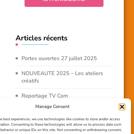
Articles récents
Portes ouvertes 27 juillet 2025
NOUVEAUTE 2025 – Les ateliers
créatifs
Reportage TV Com
Manage Consent
Construction en terre-paille
he best experiences, we use technologies like cookies to store and/or access
mation. Consenting to these technologies will allow us to process data such
Chantier Participatif Terre Paille
behavior or unique IDs on this site. Not consenting or withdrawing consent,
6/7/24