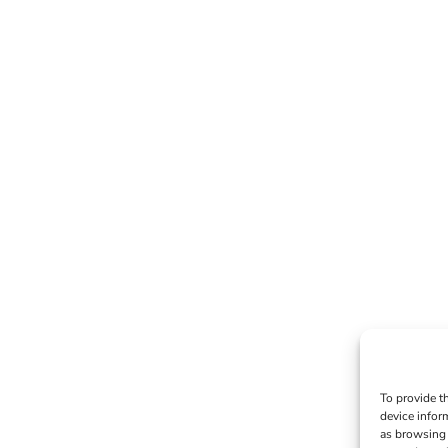
To provide t
device infor
as browsing 