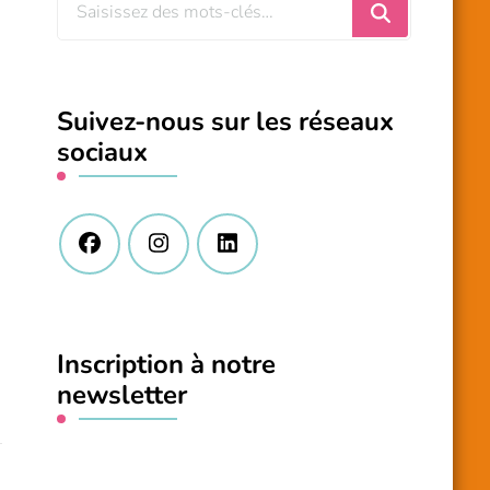
Vous
recherchiez
quelque
chose
Suivez-nous sur les réseaux
?
sociaux
Inscription à notre
newsletter