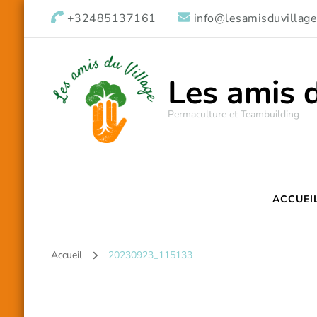
+32485137161
info@lesamisduvillage
Les amis 
Permaculture et Teambuilding
ACCUEI
Accueil
20230923_115133