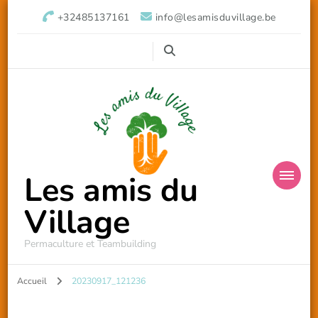
+32485137161
info@lesamisduvillage.be
Les amis du
Village
Permaculture et Teambuilding
Accueil
20230917_121236