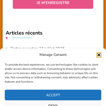
Articles récents
Portes ouvertes 27 juillet 2025
Manage Consent
NOUVEAUTE 2025 – Les ateliers créatifs
To provide the best experiences, we use technologies like cookies to store
and/or access device information. Consenting to these technologies will
Reportage TV Com
allow us to process data such as browsing behavior or unique IDs on this
site. Not consenting or withdrawing consent, may adversely affect certain
Construction en terre-paille
features and functions.
Chantier Participatif Terre Paille 6/7/24
ACCEPT
DENY