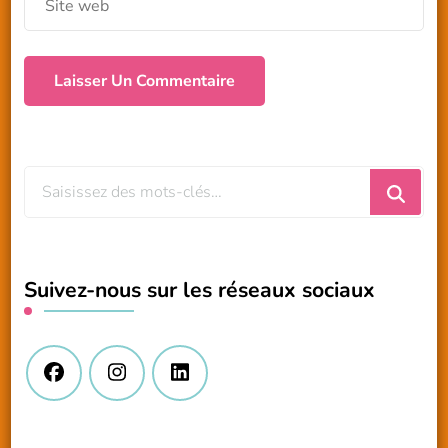
Vous
recherchiez
quelque
chose
Suivez-nous sur les réseaux sociaux
?