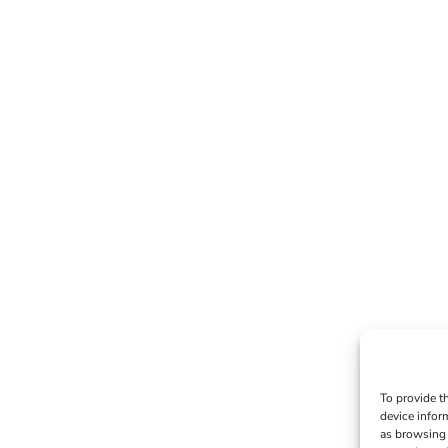
To provide t
device infor
as browsing 