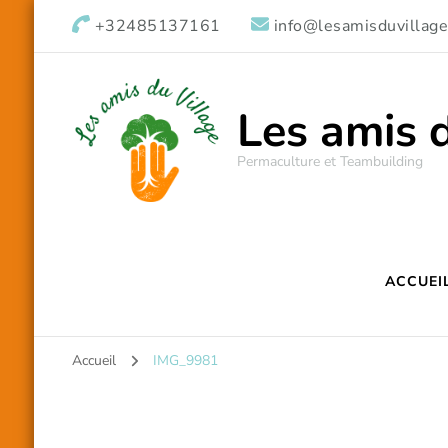
+32485137161
info@lesamisduvillage
Les amis 
Permaculture et Teambuilding
ACCUEI
Accueil
IMG_9981