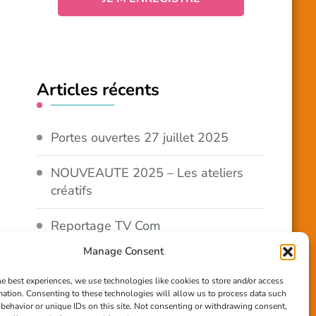
Articles récents
Portes ouvertes 27 juillet 2025
NOUVEAUTE 2025 – Les ateliers
créatifs
Reportage TV Com
Manage Consent
Construction en terre-paille
he best experiences, we use technologies like cookies to store and/or access
mation. Consenting to these technologies will allow us to process data such
Chantier Participatif Terre Paille
behavior or unique IDs on this site. Not consenting or withdrawing consent,
6/7/24