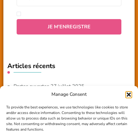
Articles récents
Portes ouvertes 27 juillet 2025
Manage Consent
NOUVEAUTE 2025 – Les ateliers créatifs
To provide the best experiences, we use technologies like cookies to store
and/or access device information. Consenting to these technologies will
Reportage TV Com
allow us to process data such as browsing behavior or unique IDs on this
site. Not consenting or withdrawing consent, may adversely affect certain
Construction en terre-paille
features and functions.