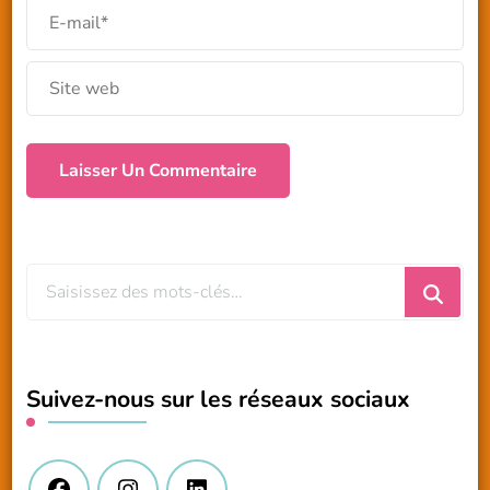
Vous
recherchiez
quelque
chose
Suivez-nous sur les réseaux sociaux
?