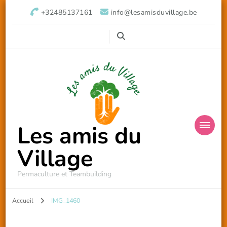
+32485137161
info@lesamisduvillage.be
Les amis du
Village
Permaculture et Teambuilding
Accueil
IMG_1460