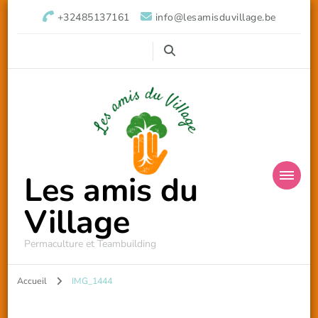
+32485137161
info@lesamisduvillage.be
Les amis du
Village
Permaculture et Teambuilding
Accueil
IMG_1444