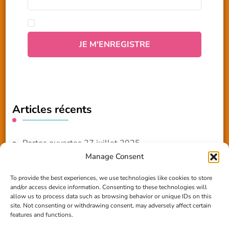
Articles récents
Portes ouvertes 27 juillet 2025
Manage Consent
NOUVEAUTE 2025 – Les ateliers créatifs
To provide the best experiences, we use technologies like cookies to store
and/or access device information. Consenting to these technologies will
Reportage TV Com
allow us to process data such as browsing behavior or unique IDs on this
site. Not consenting or withdrawing consent, may adversely affect certain
Construction en terre-paille
features and functions.