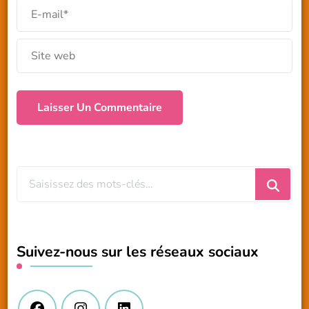
Vous
recherchiez
quelque
chose
Suivez-nous sur les réseaux sociaux
?