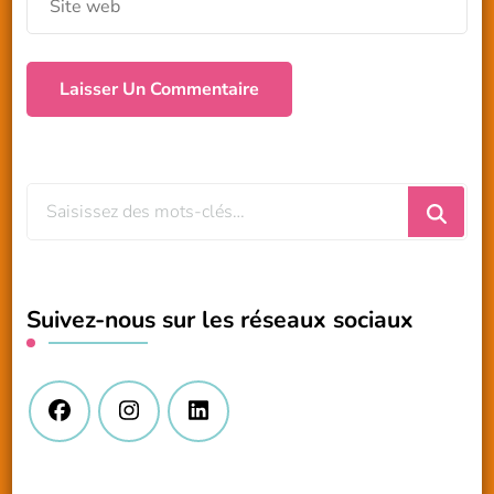
Vous
recherchiez
quelque
chose
Suivez-nous sur les réseaux sociaux
?