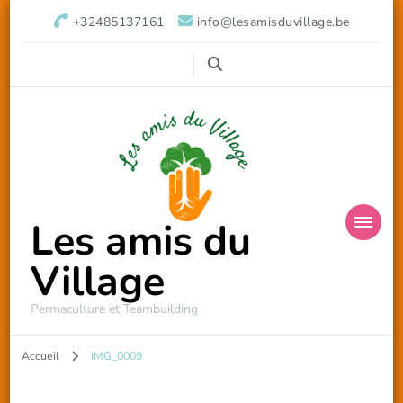
+32485137161
info@lesamisduvillage.be
Les amis du
Village
Permaculture et Teambuilding
Accueil
IMG_0009