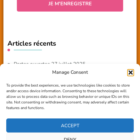
Articles récents
Portes ouvertes 27 juillet 2025
Manage Consent
NOUVEAUTE 2025 – Les ateliers créatifs
To provide the best experiences, we use technologies like cookies to store
and/or access device information. Consenting to these technologies will
Reportage TV Com
allow us to process data such as browsing behavior or unique IDs on this
site. Not consenting or withdrawing consent, may adversely affect certain
Construction en terre-paille
features and functions.
Chantier Participatif Terre Paille 6/7/24
ACCEPT
DENY