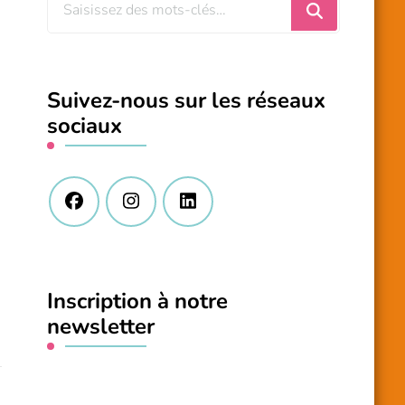
Vous
recherchiez
quelque
chose
Suivez-nous sur les réseaux
?
sociaux
Inscription à notre
newsletter