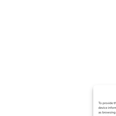
To provide t
device infor
as browsing 