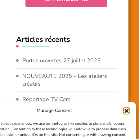
Articles récents
Portes ouvertes 27 juillet 2025
NOUVEAUTE 2025 – Les ateliers
créatifs
Reportage TV Com
Manage Consent
Construction en terre-paille
he best experiences, we use technologies like cookies to store and/or access
mation. Consenting to these technologies will allow us to process data such
Chantier Participatif Terre Paille
behavior or unique IDs on this site. Not consenting or withdrawing consent,
6/7/24