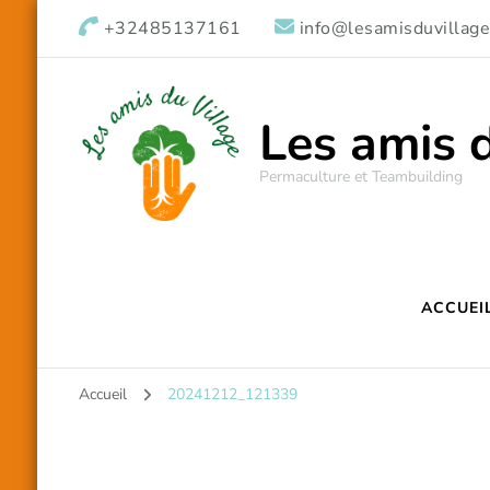
+32485137161
info@lesamisduvillage
Les amis 
Permaculture et Teambuilding
ACCUEI
Accueil
20241212_121339