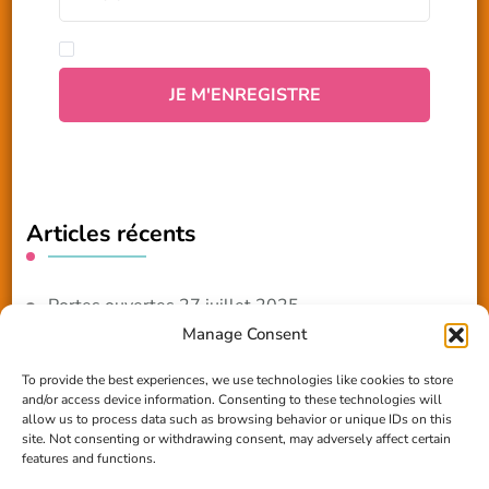
Articles récents
Portes ouvertes 27 juillet 2025
Manage Consent
NOUVEAUTE 2025 – Les ateliers créatifs
To provide the best experiences, we use technologies like cookies to store
and/or access device information. Consenting to these technologies will
Reportage TV Com
allow us to process data such as browsing behavior or unique IDs on this
site. Not consenting or withdrawing consent, may adversely affect certain
Construction en terre-paille
features and functions.