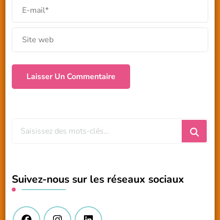
Vous
recherchiez
quelque
chose
Suivez-nous sur les réseaux sociaux
?