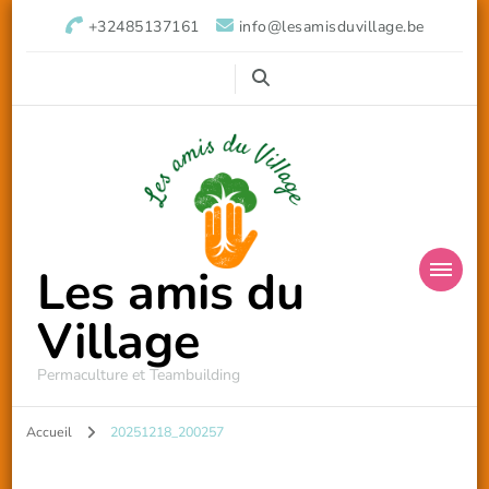
+32485137161
info@lesamisduvillage.be
Les amis du
Village
Permaculture et Teambuilding
Accueil
20251218_200257