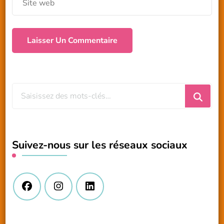
Vous
recherchiez
quelque
chose
Suivez-nous sur les réseaux sociaux
?