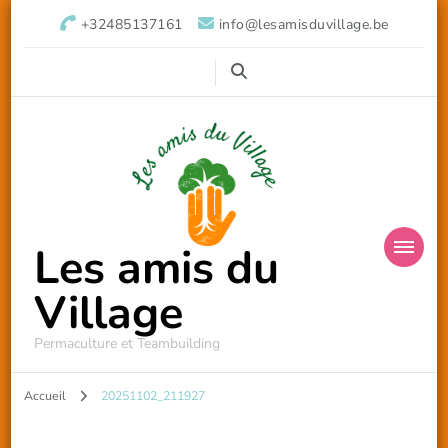
+32485137161
info@lesamisduvillage.be
Les amis du
Village
Permaculture et Teambuilding
Accueil
20251102_211927