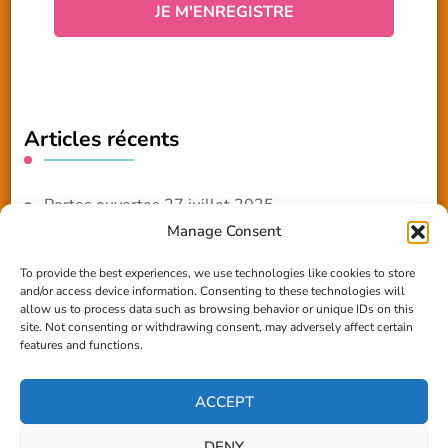
Articles récents
Portes ouvertes 27 juillet 2025
Manage Consent
NOUVEAUTE 2025 – Les ateliers créatifs
To provide the best experiences, we use technologies like cookies to store
and/or access device information. Consenting to these technologies will
Reportage TV Com
allow us to process data such as browsing behavior or unique IDs on this
site. Not consenting or withdrawing consent, may adversely affect certain
Construction en terre-paille
features and functions.
Chantier Participatif Terre Paille 6/7/24
ACCEPT
DENY