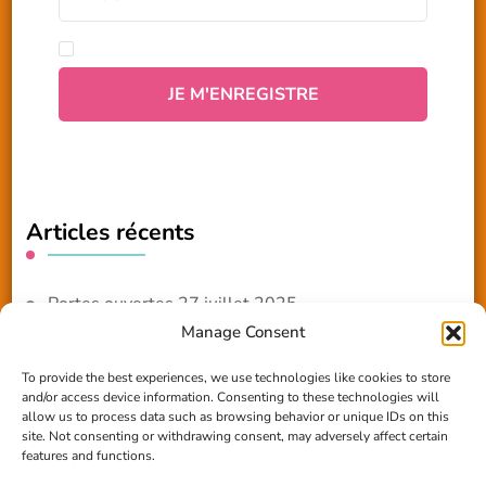
Articles récents
Portes ouvertes 27 juillet 2025
Manage Consent
NOUVEAUTE 2025 – Les ateliers créatifs
To provide the best experiences, we use technologies like cookies to store
and/or access device information. Consenting to these technologies will
Reportage TV Com
allow us to process data such as browsing behavior or unique IDs on this
site. Not consenting or withdrawing consent, may adversely affect certain
Construction en terre-paille
features and functions.