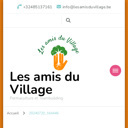
+32485137161
info@lesamisduvillage.be
Les amis du
Village
Permaculture et Teambuilding
Accueil
20240720_164446