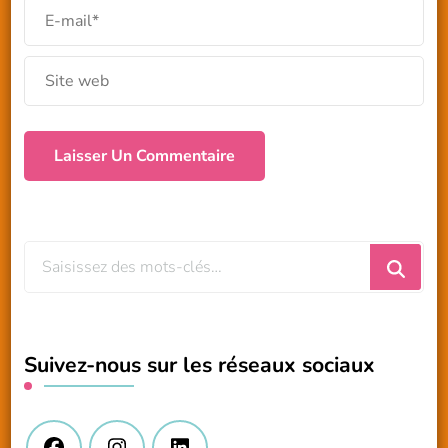
Vous
recherchiez
quelque
chose
Suivez-nous sur les réseaux sociaux
?