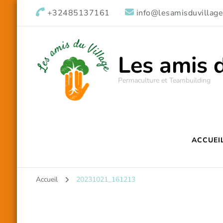
+32485137161
info@lesamisduvillage
Les amis 
Permaculture et Teambuilding
ACCUEI
Accueil
20231021_161213