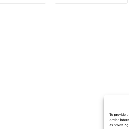
To provide t
device infor
as browsing 