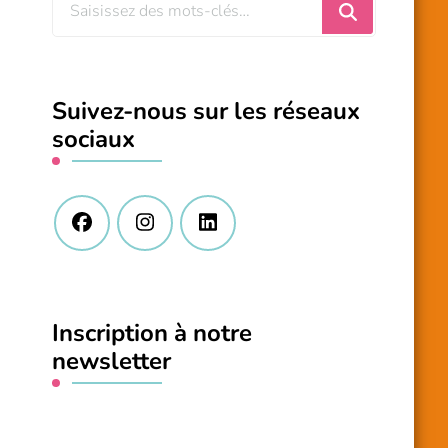
Vous
recherchiez
quelque
chose
Suivez-nous sur les réseaux
?
sociaux
Inscription à notre
newsletter