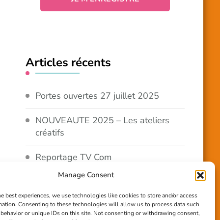
Articles récents
Portes ouvertes 27 juillet 2025
NOUVEAUTE 2025 – Les ateliers
créatifs
Reportage TV Com
Manage Consent
Construction en terre-paille
he best experiences, we use technologies like cookies to store and/or access
mation. Consenting to these technologies will allow us to process data such
Chantier Participatif Terre Paille
behavior or unique IDs on this site. Not consenting or withdrawing consent,
6/7/24