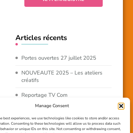
Articles récents
Portes ouvertes 27 juillet 2025
NOUVEAUTE 2025 – Les ateliers
créatifs
Reportage TV Com
Manage Consent
Construction en terre-paille
he best experiences, we use technologies like cookies to store and/or access
mation. Consenting to these technologies will allow us to process data such
Chantier Participatif Terre Paille
behavior or unique IDs on this site. Not consenting or withdrawing consent,
6/7/24