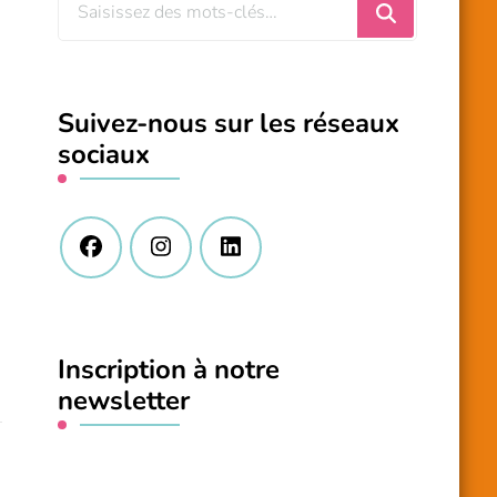
Vous
recherchiez
quelque
chose
Suivez-nous sur les réseaux
?
sociaux
Inscription à notre
newsletter