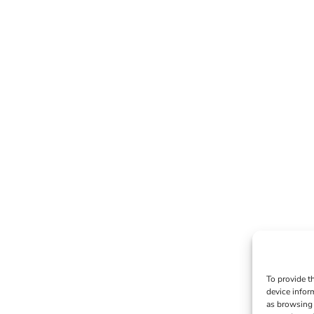
To provide t
device infor
as browsing 