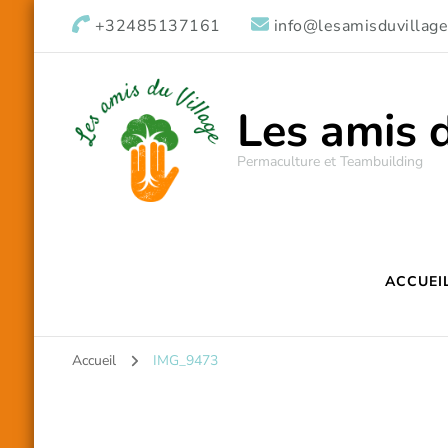
+32485137161
info@lesamisduvillage
Les amis 
Permaculture et Teambuilding
ACCUEI
Accueil
IMG_9473