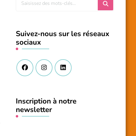
Vous
recherchiez
quelque
chose
Suivez-nous sur les réseaux
?
sociaux
Inscription à notre
newsletter