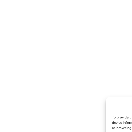
To provide t
device infor
as browsing 