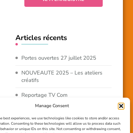
Articles récents
Portes ouvertes 27 juillet 2025
NOUVEAUTE 2025 – Les ateliers
créatifs
Reportage TV Com
Manage Consent
Construction en terre-paille
he best experiences, we use technologies like cookies to store and/or access
mation. Consenting to these technologies will allow us to process data such
Chantier Participatif Terre Paille
behavior or unique IDs on this site. Not consenting or withdrawing consent,
6/7/24