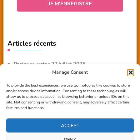
Articles récents
Portes ouvertes 27 juillet 2025
Manage Consent
NOUVEAUTE 2025 – Les ateliers créatifs
To provide the best experiences, we use technologies like cookies to store
and/or access device information. Consenting to these technologies will
Reportage TV Com
allow us to process data such as browsing behavior or unique IDs on this
site. Not consenting or withdrawing consent, may adversely affect certain
Construction en terre-paille
features and functions.
Chantier Participatif Terre Paille 6/7/24
ACCEPT
DENY