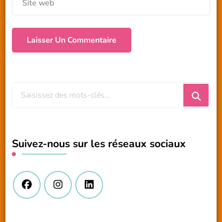
Vous
recherchiez
quelque
chose
Suivez-nous sur les réseaux sociaux
?