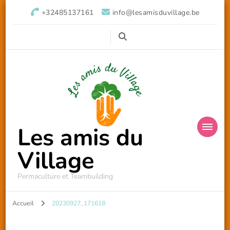
+32485137161
info@lesamisduvillage.be
Les amis du
Village
Permaculture et Teambuilding
Accueil
20230927_171618