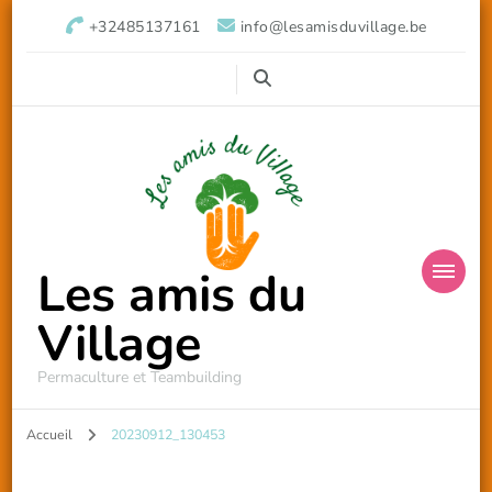
+32485137161
info@lesamisduvillage.be
Les amis du
Village
Permaculture et Teambuilding
Accueil
20230912_130453