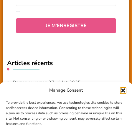
Articles récents
Portes ouvertes 27 juillet 2025
Manage Consent
NOUVEAUTE 2025 – Les ateliers créatifs
To provide the best experiences, we use technologies like cookies to store
and/or access device information. Consenting to these technologies will
Reportage TV Com
allow us to process data such as browsing behavior or unique IDs on this
site. Not consenting or withdrawing consent, may adversely affect certain
Construction en terre-paille
features and functions.