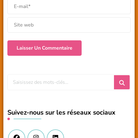
Vous
recherchiez
quelque
chose
Suivez-nous sur les réseaux sociaux
?