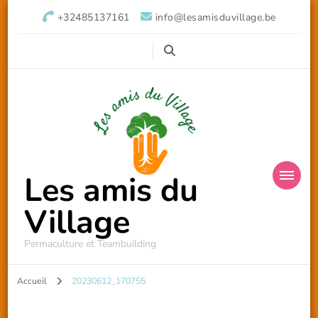
+32485137161
info@lesamisduvillage.be
Les amis du
Village
Permaculture et Teambuilding
Accueil
20230612_170755