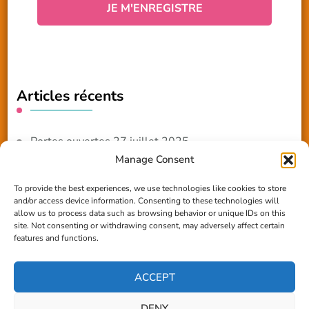
Articles récents
Portes ouvertes 27 juillet 2025
Manage Consent
NOUVEAUTE 2025 – Les ateliers créatifs
To provide the best experiences, we use technologies like cookies to store
and/or access device information. Consenting to these technologies will
Reportage TV Com
allow us to process data such as browsing behavior or unique IDs on this
site. Not consenting or withdrawing consent, may adversely affect certain
Construction en terre-paille
features and functions.
Chantier Participatif Terre Paille 6/7/24
ACCEPT
DENY