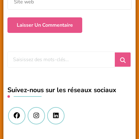
Vous
recherchiez
quelque
chose
Suivez-nous sur les réseaux sociaux
?